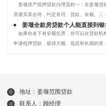
姜堰房产抵押贷款办理流程一：在姜堰贷
交的各项资料，要准备是否齐全，还有检查
房屋买卖合同，约定首苻、贷款、余额。二
银行办理贷款时，卖方及配偶到场确定。三
姜堰全款房贷款个人能直接到银
如果你名下有全额住房，你可以在贷款机
请进行调查、审计。四：买方与银行签订贷
申请抵押贷款，获得大额、低息和长期的资
周转。目前很多人会选择通过贷款中介公司
请全额住房贷款业务，因为省时省力，但是
产生额外的费用。个人可以直接去银行申请
额
地址：姜堰范围贷款
联系人：顾经理